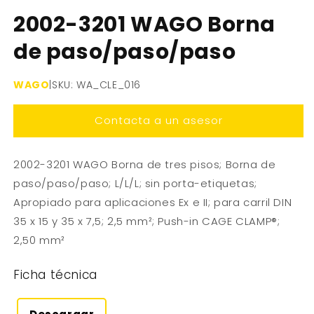
Abrir
elemento
2002-3201 WAGO Borna
multimedia
1
de paso/paso/paso
en
una
ventana
modal
WAGO
|
SKU: WA_CLE_016
Contacta a un asesor
2002-3201 WAGO Borna de tres pisos; Borna de
paso/paso/paso; L/L/L; sin porta-etiquetas;
Apropiado para aplicaciones Ex e II; para carril DIN
35 x 15 y 35 x 7,5; 2,5 mm²; Push-in CAGE CLAMP®;
2,50 mm²
Ficha técnica