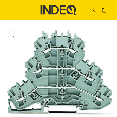
Ir
directamente
Carrito
al contenido
Ir
directamente
a la
información
del producto