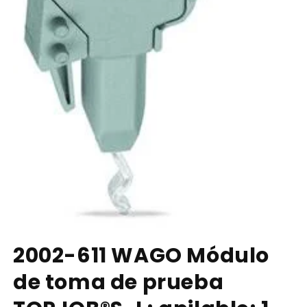
Abrir
elemento
2002-611 WAGO Módulo
multimedia
1
de toma de prueba
en
una
ventana
modal