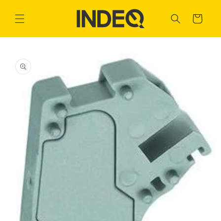
Ir
directamente
Carrito
al contenido
Ir
directamente
a la
información
del producto