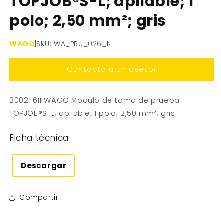
TOPJOB®S-L; apilable; 1
polo; 2,50 mm²; gris
WAGO
|
SKU: WA_PRU_026_N
Contacta a un asesor
2002-611 WAGO Módulo de toma de prueba
TOPJOB®S-L; apilable; 1 polo; 2,50 mm²; gris
Ficha técnica
Descargar
Compartir