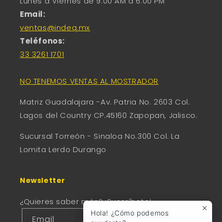
Lunes a Viernes de 9:00 AM a 6:00 PM
Email:
ventas@indeq.mx
Teléfonos:
33 3261 1701
NO TENEMOS VENTAS AL MOSTRADOR
Matriz Guadalajara -Av. Patria No. 2603 Col.
Lagos del Country CP.45160 Zapopan, Jalisco.
Sucursal Torreón - Sinaloa No.300 Col. La
Lomita Lerdo Durango
Newsletter
¿Quieres saber más? ¡Suscríbete!
Hola! ¿Cómo podemos
Email